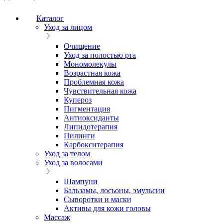
Каталог
Уход за лицом
Очищение
Уход за полостью рта
Мономолекулы
Возрастная кожа
Проблемная кожа
Чувствительная кожа
Купероз
Пигментация
Антиоксиданты
Липидотерапия
Пилинги
Карбокситерапия
Уход за телом
Уход за волосами
Шампуни
Бальзамы, лосьоны, эмульсии
Сыворотки и маски
Активы для кожи головы
Массаж