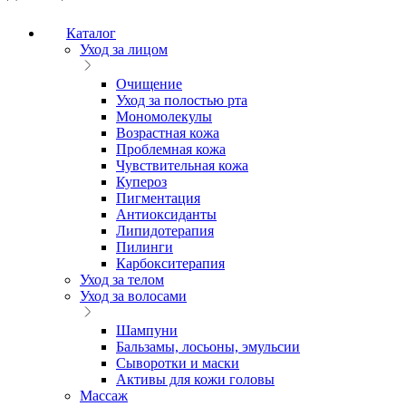
Каталог
Уход за лицом
Очищение
Уход за полостью рта
Мономолекулы
Возрастная кожа
Проблемная кожа
Чувствительная кожа
Купероз
Пигментация
Антиоксиданты
Липидотерапия
Пилинги
Карбокситерапия
Уход за телом
Уход за волосами
Шампуни
Бальзамы, лосьоны, эмульсии
Сыворотки и маски
Активы для кожи головы
Массаж