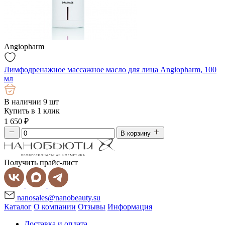
Angiopharm
Лимфодренажное массажное масло для лица Angiopharm, 100
мл
В наличии 9 шт
Купить в 1 клик
1 650
₽
В корзину
Получить прайс-лист
nanosales@nanobeauty.su
Каталог
О компании
Отзывы
Информация
Доставка и оплата