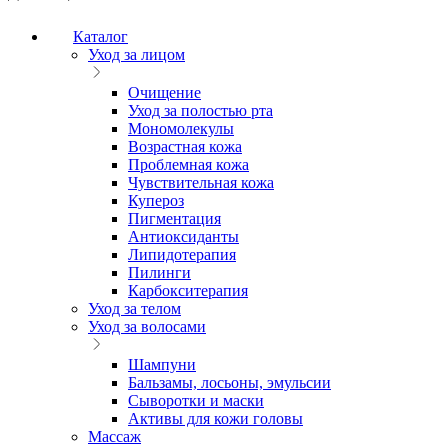
Каталог
Уход за лицом
Очищение
Уход за полостью рта
Мономолекулы
Возрастная кожа
Проблемная кожа
Чувствительная кожа
Купероз
Пигментация
Антиоксиданты
Липидотерапия
Пилинги
Карбокситерапия
Уход за телом
Уход за волосами
Шампуни
Бальзамы, лосьоны, эмульсии
Сыворотки и маски
Активы для кожи головы
Массаж