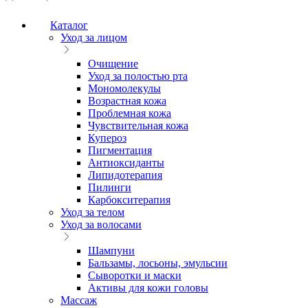
Каталог
Уход за лицом
Очищение
Уход за полостью рта
Мономолекулы
Возрастная кожа
Проблемная кожа
Чувствительная кожа
Купероз
Пигментация
Антиоксиданты
Липидотерапия
Пилинги
Карбокситерапия
Уход за телом
Уход за волосами
Шампуни
Бальзамы, лосьоны, эмульсии
Сыворотки и маски
Активы для кожи головы
Массаж