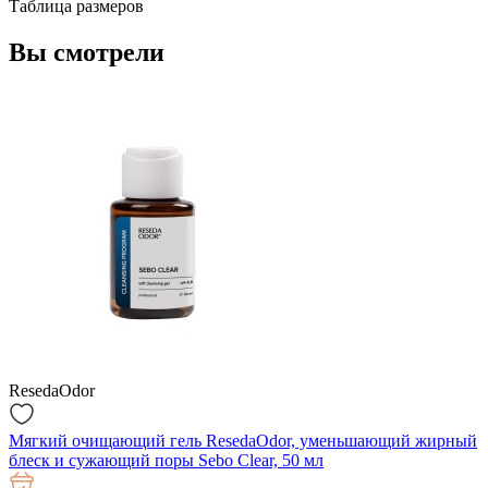
Таблица размеров
Вы смотрели
ResedaOdor
Мягкий очищающий гель ResedaOdor, уменьшающий жирный
блеск и сужающий поры Sebo Clear, 50 мл