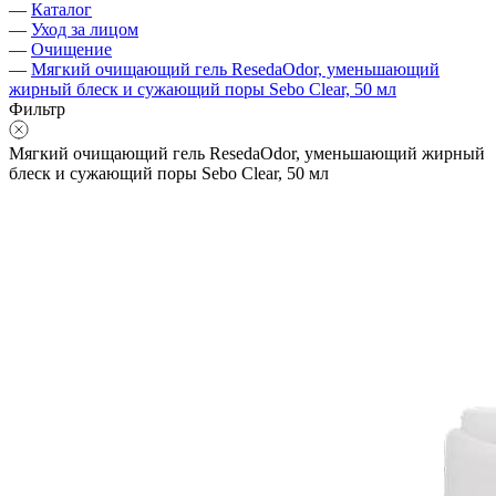
—
Каталог
—
Уход за лицом
—
Очищение
—
Мягкий очищающий гель ResedaOdor, уменьшающий
жирный блеск и сужающий поры Sebo Clear, 50 мл
Фильтр
Мягкий очищающий гель ResedaOdor, уменьшающий жирный
блеск и сужающий поры Sebo Clear, 50 мл