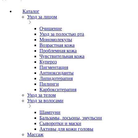
Каталог
Уход за лицом
Очищение
Уход за полостью рта
Мономолекулы
Возрастная кожа
Проблемная кожа
Чувствительная кожа
Купероз
Пигментация
Антиоксиданты
Липидотерапия
Пилинги
Карбокситерапия
Уход за телом
Уход за волосами
Шампуни
Бальзамы, лосьоны, эмульсии
Сыворотки и маски
Активы для кожи головы
Массаж