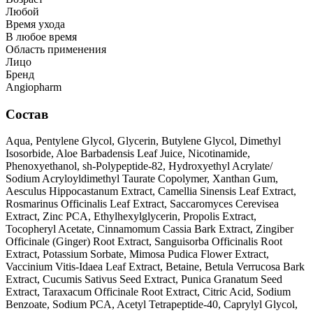
Любой
Время ухода
В любое время
Область применения
Лицо
Бренд
Angiopharm
Состав
Aqua, Pentylene Glycol, Glycerin, Butylene Glycol, Dimethyl
Isosorbide, Aloe Barbadensis Leaf Juice, Nicotinamide,
Phenoxyethanol, sh-Polypeptide-82, Hydroxyethyl Acrylate/
Sodium Acryloyldimethyl Taurate Copolymer, Xanthan Gum,
Aesculus Hippocastanum Extract, Camellia Sinensis Leaf Extract,
Rosmarinus Officinalis Leaf Extract, Saccaromyces Cerevisea
Extract, Zinc PCA, Ethylhexylglycerin, Propolis Extract,
Tocopheryl Acetate, Cinnamomum Cassia Bark Extract, Zingiber
Officinale (Ginger) Root Extract, Sanguisorba Officinalis Root
Extract, Potassium Sorbate, Mimosa Pudica Flower Extract,
Vaccinium Vitis-Idaea Leaf Extract, Betaine, Betula Verrucosa Bark
Extract, Cucumis Sativus Seed Extract, Punica Granatum Seed
Extract, Taraxacum Officinale Root Extract, Citric Acid, Sodium
Benzoate, Sodium PCA, Acetyl Tetrapeptide-40, Caprylyl Glycol,