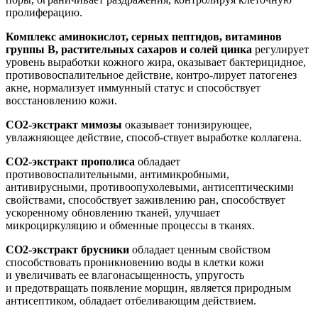
пролиферацию.
Комплекс аминокислот, серных пептидов, витаминов
группы B, растительных сахаров и солей цинка
регулирует
уровень выработки кожного жира, оказывает бактерицидное,
противовоспалительное действие, контро-лирует патогенез
акне, нормализует иммунный статус и способствует
восстановлению кожи.
СО2-экстракт мимозы
оказывает тонизирующее,
увлажняющее действие, способ-ствует выработке коллагена.
CO2-экстракт прополиса
обладает
противовоспалительными, антимикробными,
антивирусными, противоопухолевыми, антисептическими
свойствами, способствует заживлению ран, способствует
ускоренному обновлению тканей, улучшает
микроциркуляцию и обменные процессы в тканях.
СО2-экстракт брусники
обладает ценным свойством
способствовать проникновению воды в клетки кожи
и увеличивать ее влагонасыщенность, упругость
и предотвращать появление морщин, является природным
антисептиком, обладает отбеливающим действием.