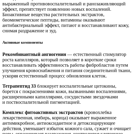
выраженный противовоспалительный и ранозаживляющий
эффект, препятствует появлению новых воспалений.
Биоактивные вещества растительных экстрактов,
биомиметические пептиды, витамины оказывают
антибактериальный эффект, питают и восстанавливают кожу,
снимая раздражение и зуд.
Активные компоненты
Рекомбинантный ангиогенин
— естественный стимулятор
роста капилляров, который позволяет в короткие сроки
восстанавливать эффективность работы фибробластов путем
улучшения кровоснабжения и питания соединительной ткани,
ускоряя естественный процесс обновления клеток.
Тетрапептид 33
блокирует воспалительные цитокины,
борется с покраснениями кожи, вызванными воспалениями,
расширенными капиллярами, сосудистыми звездочками
и поствоспалительной пигментацией.
Комплекс фитоактивных экстрактов
(кровохлебка
лекарственная, имбирь, корица) оказывает выраженное
антимикробное, антиоксидантное и детоксицирующее
действия, уменьшает избыток кожного сала, сужает и очищает
поры, ограничивает раздражения, контролируя клеточную