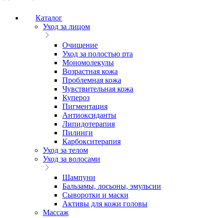
Каталог
Уход за лицом
Очищение
Уход за полостью рта
Мономолекулы
Возрастная кожа
Проблемная кожа
Чувствительная кожа
Купероз
Пигментация
Антиоксиданты
Липидотерапия
Пилинги
Карбокситерапия
Уход за телом
Уход за волосами
Шампуни
Бальзамы, лосьоны, эмульсии
Сыворотки и маски
Активы для кожи головы
Массаж