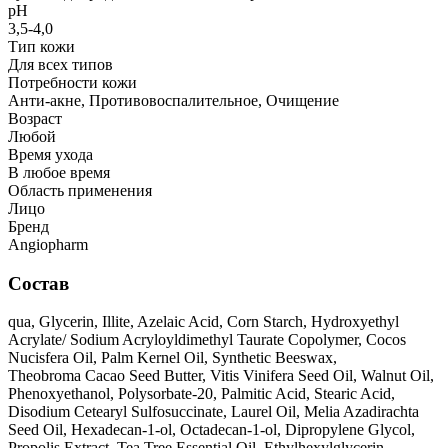
рН
3,5-4,0
Тип кожи
Для всех типов
Потребности кожи
Анти-акне, Противовоспалительное, Очищение
Возраст
Любой
Время ухода
В любое время
Область применения
Лицо
Бренд
Angiopharm
Состав
qua, Glycerin, Illite, Azelaic Acid, Corn Starch, Hydroxyethyl
Acrylate/ Sodium Acryloyldimethyl Taurate Copolymer, Cocos
Nucisfera Oil, Palm Kernel Oil, Synthetic Beeswax,
Theobroma Cacao Seed Butter, Vitis Vinifera Seed Oil, Walnut Oil,
Phenoxyethanol, Polysorbatе-20, Palmitic Acid, Stearic Acid,
Disodium Cetearyl Sulfosuccinate, Laurel Oil, Melia Azadirachta
Seed Oil, Hexadecan-1-ol, Octadecan-1-ol, Dipropylene Glycol,
Propolis Extract, Tea Tree Essential Oil, Ethylhexylglycerin,