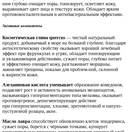
ним глубоко очищает поры, тонизирует, осветляет кожу,
выравнивает цвет лица и текстуру кожи. Обладает ярким
противовоспалительным и антибактериальным эффектами.
Активные компоненты
Косметическая глина quercus
— чистый натуральный
продукт, добываемый в море на большой глубине, благодаря
антисептическому свойству оказывает хороший лечебный
эффект при фурункулах и угрях, обладает тонизирующим
и увлажняющим действиями, сужает поры, глубоко питает
и эффективно очищает кожу, разглаживает морщины,
заживляет трещины, показан для проблем-ной, склонной
к жирности кожи.
Азелаиновая кислота уменьшает
образование комедонов,
подавляет рост и активность аномальных меланоцитов,
вызывающих гиперпигментацию типа мелазмы, оказывает
противоугревое, депигментирующее действие
при гиперпигментации, хлоазме, эритемотозной и папуло-
пустулезной розацеа, акне.
Масло лавра
способствует обновлению клеток эпидермиса,
сужает поры, борется с чёрными точками, купирует
воспалительные процессы, восстанавливает защитный слой