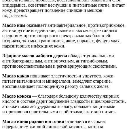
эпидермиса, осветляет веснушки и пигментные пятна, питает
кожу, предотвращает появление синяков и мешков
под глазами.
Масло ним
оказывает антибактериальное, противогрибковое,
антивирусное воздействие, является высокоэффективным
средством против широкого спектра кожных болезней:
псориаза, экземы, крапивницы, акне, нарывах, фурункулах,
паразитарных инфекциях кожи.
Эфирное масло чайного дерева
обладает уникальными
антибактериальным, антивирусным, антигрибковым,
противовоспалительным и регенерирующим свойствами.
Масло какао
повышает эластичность и упругость кожи,
питает витаминами и минералами, замедляет старение,
восстанавливает полноценную работу сальных желез.
Масло кокоса
— благодаря большому количеству жирных
кислот в составе дарит ощущение гладкости и шелковистости,
а также помогает удерживать влагу, обладает защитными
и противовоспалительными свойствами, активно питает.
Масло виноградной косточки
отличается высоким
содержанием жирной линолевой кислоты, которая