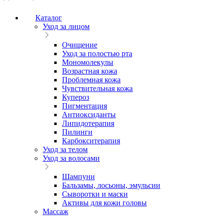
Каталог
Уход за лицом
Очищение
Уход за полостью рта
Мономолекулы
Возрастная кожа
Проблемная кожа
Чувствительная кожа
Купероз
Пигментация
Антиоксиданты
Липидотерапия
Пилинги
Карбокситерапия
Уход за телом
Уход за волосами
Шампуни
Бальзамы, лосьоны, эмульсии
Сыворотки и маски
Активы для кожи головы
Массаж