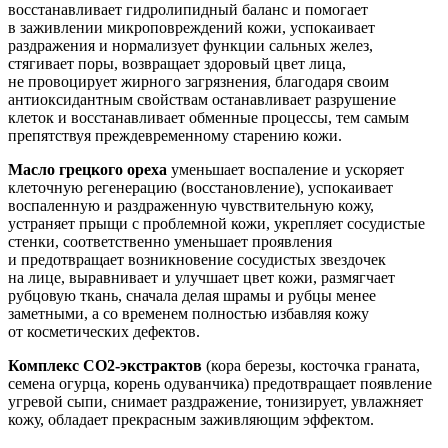
восстанавливает гидролипидный баланс и помогает
в заживлении микроповреждений кожи, успокаивает
раздражения и нормализует функции сальных желез,
стягивает поры, возвращает здоровый цвет лица,
не провоцирует жирного загрязнения, благодаря своим
антиоксидантным свойствам останавливает разрушение
клеток и восстанавливает обменные процессы, тем самым
препятствуя преждевременному старению кожи.
Масло грецкого ореха
уменьшает воспаление и ускоряет
клеточную регенерацию (восстановление), успокаивает
воспаленную и раздраженную чувствительную кожу,
устраняет прыщи с проблемной кожи, укрепляет сосудистые
стенки, соответственно уменьшает проявления
и предотвращает возникновение сосудистых звездочек
на лице, выравнивает и улучшает цвет кожи, размягчает
рубцовую ткань, сначала делая шрамы и рубцы менее
заметными, а со временем полностью избавляя кожу
от косметических дефектов.
Комплекс СО2-экстрактов
(кора березы, косточка граната,
семена огурца, корень одуванчика) предотвращает появление
угревой сыпи, снимает раздражение, тонизирует, увлажняет
кожу, обладает прекрасным заживляющим эффектом.