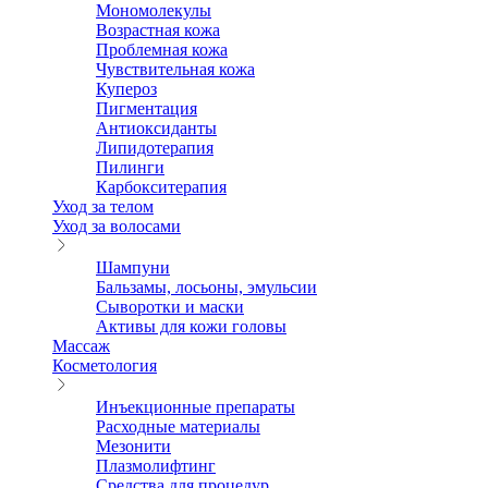
Мономолекулы
Возрастная кожа
Проблемная кожа
Чувствительная кожа
Купероз
Пигментация
Антиоксиданты
Липидотерапия
Пилинги
Карбокситерапия
Уход за телом
Уход за волосами
Шампуни
Бальзамы, лосьоны, эмульсии
Сыворотки и маски
Активы для кожи головы
Массаж
Косметология
Инъекционные препараты
Расходные материалы
Мезонити
Плазмолифтинг
Средства для процедур