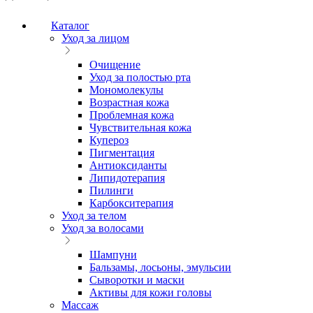
Каталог
Уход за лицом
Очищение
Уход за полостью рта
Мономолекулы
Возрастная кожа
Проблемная кожа
Чувствительная кожа
Купероз
Пигментация
Антиоксиданты
Липидотерапия
Пилинги
Карбокситерапия
Уход за телом
Уход за волосами
Шампуни
Бальзамы, лосьоны, эмульсии
Сыворотки и маски
Активы для кожи головы
Массаж