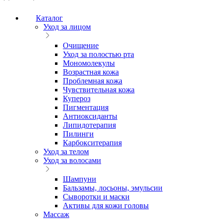
Каталог
Уход за лицом
Очищение
Уход за полостью рта
Мономолекулы
Возрастная кожа
Проблемная кожа
Чувствительная кожа
Купероз
Пигментация
Антиоксиданты
Липидотерапия
Пилинги
Карбокситерапия
Уход за телом
Уход за волосами
Шампуни
Бальзамы, лосьоны, эмульсии
Сыворотки и маски
Активы для кожи головы
Массаж